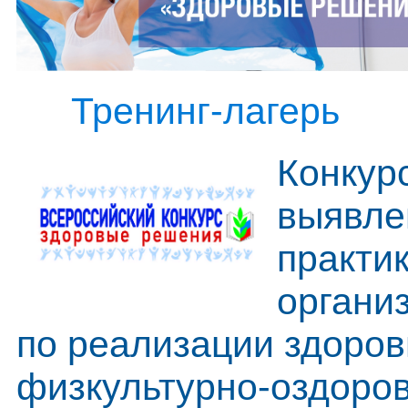
Тренинг-лагерь
Конкур
выявле
практи
органи
по реализации здоро
физкультурно-оздоро