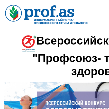
Всероссийск
"Профсоюз- 
здоро