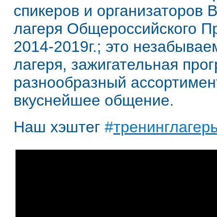
спикеров и организаторов В
лагеря Общероссийского П
2014-2019г.; это незабыва
лагеря, зажигательная про
разнообразный ассортимен
вкуснейшее общение.
Наш хэштег
#
тренинглагер